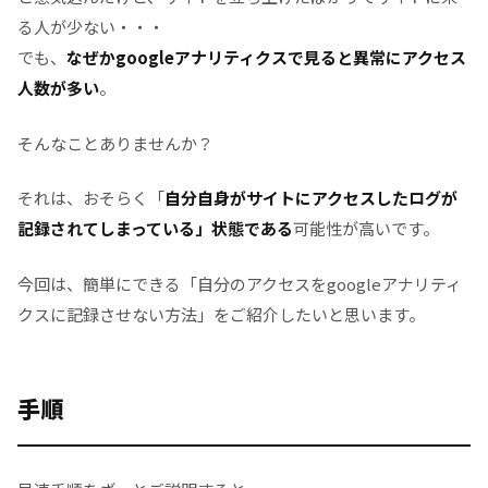
る
る人が少ない・・・
念の為確認しよう
でも、
なぜかgoogleアナリティクスで見ると異常にアクセス
人数が多い
。
注意事項・制限
そんなことありませんか？
スマホからのアクセスは除外しにくい
IPは固定されない場合が多く、定期的に見直しが必要
それは、おそらく「
自分自身がサイトにアクセスしたログが
記録されてしまっている」状態である
可能性が高いです。
まとめ
今回は、簡単にできる「自分のアクセスをgoogleアナリティ
クスに記録させない方法」をご紹介したいと思います。
手順