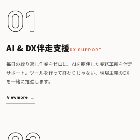
01
AI & DX伴走支援
DX SUPPORT
毎日の繰り返し作業をゼロに。AIを駆使した業務革新を伴走
サポート。ツールを作って終わりじゃない、現場主義のDX
を一緒に推進します。
V
i
e
w
m
o
r
e