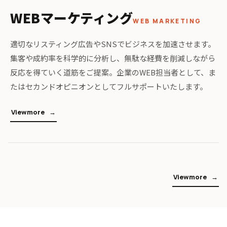
WEBマーケティング
WEB MARKETING
適切なリスティング広告やSNSでビジネスを加速させます。
集客や成約率を科学的に分析し、無駄な経費を削減しながら
反応を得ていく道筋をご提案。企業のWEB担当者として、ま
たはセカンドオピニオンとしてフルサポートいたします。
V
i
e
w
m
o
r
e
V
i
e
w
m
o
r
e