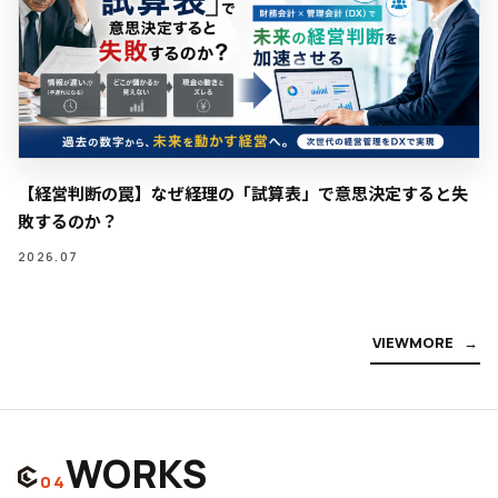
【経営判断の罠】なぜ経理の「試算表」で意思決定すると失
敗するのか？
2026.07
V
I
E
W
M
O
R
E
WORKS
04