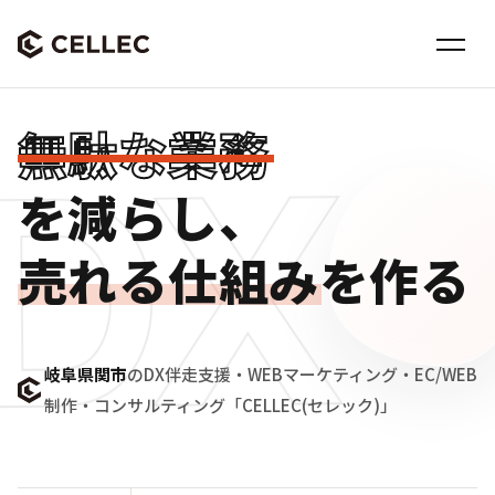
無
駄
な
業
務
DX
を
減
ら
し
、
売
れ
る
仕
組
み
を
作
る
岐阜県関市
のDX伴走支援・WEBマーケティング・EC/WEB
制作・コンサルティング「CELLEC(セレック)」