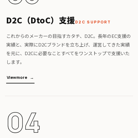
D2C（DtoC）支援
D2C SUPPORT
これからのメーカーの目指すカタチ、D2C。長年のEC支援の
実績と、実際にD2Cブランドを立ち上げ、運営してきた実績
を元に、D2Cに必要なことすべてをワンストップで支援いた
します。
V
i
e
w
m
o
r
e
04