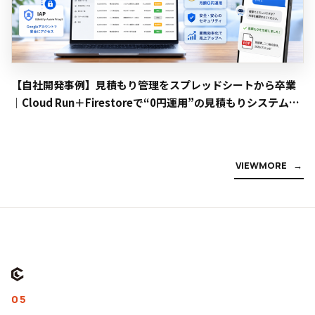
【自社開発事例】見積もり管理をスプレッドシートから卒業
｜Cloud Run＋Firestoreで“0円運用”の見積もりシステムを
内製しました
V
I
E
W
M
O
R
E
05