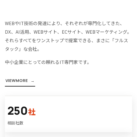
WEBやIT技術の発達により、それぞれが専門化してきた、
DX、AI活用、WEBサイト、ECサイト、WEBマーケティング。
それらすべてをワンストップで提案できる、まさに「フルス
タック」な会社。
中小企業にとっての頼れるIT専門家です。
V
I
E
W
M
O
R
E
250
社
相談社数