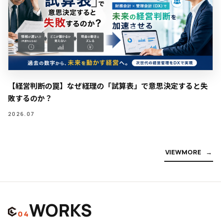
【経営判断の罠】なぜ経理の「試算表」で意思決定すると失
敗するのか？
2026.07
V
I
E
W
M
O
R
E
WORKS
04