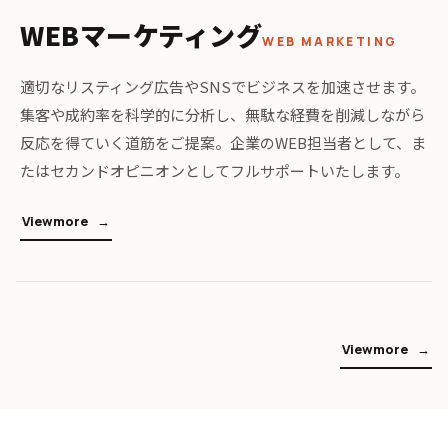
WEBマーケティング
WEB MARKETING
適切なリスティング広告やSNSでビジネスを加速させます。
集客や成約率を科学的に分析し、無駄な経費を削減しながら
反応を得ていく道筋をご提案。企業のWEB担当者として、ま
たはセカンドオピニオンとしてフルサポートいたします。
V
i
e
w
m
o
r
e
V
i
e
w
m
o
r
e