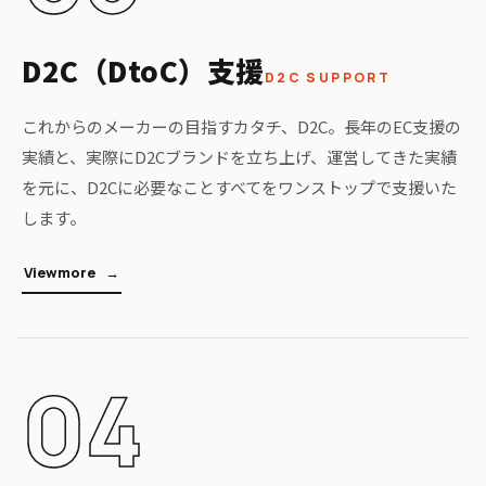
D2C（DtoC）支援
D2C SUPPORT
これからのメーカーの目指すカタチ、D2C。長年のEC支援の
実績と、実際にD2Cブランドを立ち上げ、運営してきた実績
を元に、D2Cに必要なことすべてをワンストップで支援いた
します。
V
i
e
w
m
o
r
e
04