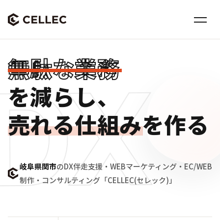
無
駄
な
業
務
DX
を
減
ら
し
、
売
れ
る
仕
組
み
を
作
る
岐阜県関市
のDX伴走支援・WEBマーケティング・EC/WEB
制作・コンサルティング「CELLEC(セレック)」