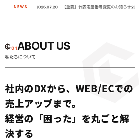
につきまして
【重要】代表電話番号変更のお知らせ
NEWS
2026.07.20
2026.07.0
ABOUT US
01
私たちについて
社内のDXから、WEB/ECでの
売上アップまで。
経営の「困った」を丸ごと解
決する