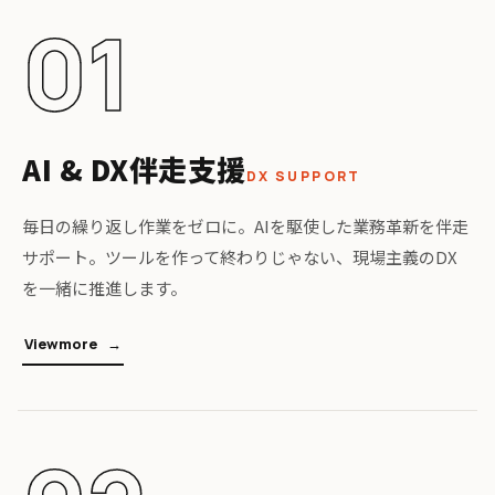
01
AI & DX伴走支援
DX SUPPORT
毎日の繰り返し作業をゼロに。AIを駆使した業務革新を伴走
サポート。ツールを作って終わりじゃない、現場主義のDX
を一緒に推進します。
V
i
e
w
m
o
r
e