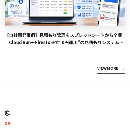
【自社開発事例】見積もり管理をスプレッドシートから卒業
｜Cloud Run＋Firestoreで“0円運用”の見積もりシステムを
内製しました
V
I
E
W
M
O
R
E
05