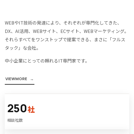
WEBやIT技術の発達により、それぞれが専門化してきた、
DX、AI活用、WEBサイト、ECサイト、WEBマーケティング。
それらすべてをワンストップで提案できる、まさに「フルス
タック」な会社。
中小企業にとっての頼れるIT専門家です。
V
I
E
W
M
O
R
E
250
社
相談社数