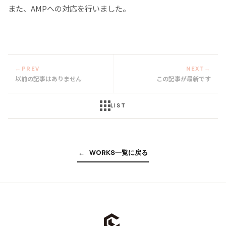
また、AMPへの対応を行いました。
←
PREV
NEXT
→
以前の記事はありません
この記事が最新です
LIST
W
O
R
K
S
一
覧
に
戻
る