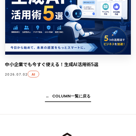
中小企業でも今すぐ使える！生成AI活用術5選
AI
2026.07.02
C
O
L
U
M
N
一
覧
に
戻
る