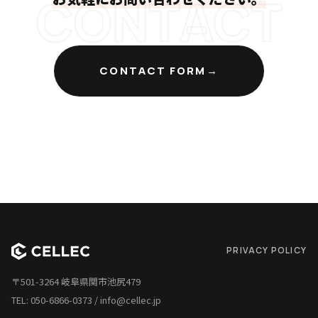
CONTACT
CONTACT FORM
PRIVACY POLICY
〒501-3264 岐阜県関市池尻479
TEL:
050-6866-0373
/
info@cellec.jp