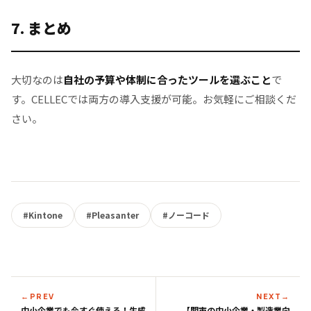
7. まとめ
大切なのは
自社の予算や体制に合ったツールを選ぶこと
で
す。CELLECでは両方の導入支援が可能。お気軽にご相談くだ
さい。
#Kintone
#Pleasanter
#ノーコード
←
PREV
NEXT
→
中小企業でも今すぐ使える！生成
【関市の中小企業・製造業向