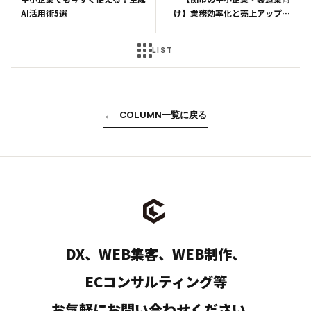
AI活用術5選
け】業務効率化と売上アップを
同時に叶えるシステム開発・DX
推進のポイント
LIST
C
O
L
U
M
N
一
覧
に
戻
る
DX、WEB集客、WEB制作、
ECコンサルティング等
お気軽にお問い合わせください。