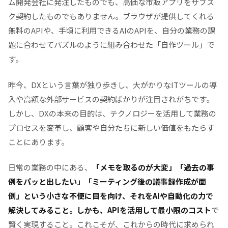
ム開発会社に発注したものでも、高価な市販アプリをサブス
ク契約したものでもありません。ブラウザが提供してくれる
無料のAPIや、手頃に利用できるAIのAPIを、自分の業務の課
題に合わせてパズルのように組み合わせた「自作ツール」で
す。
昨今、DXという言葉が独り歩きし、大がかりなITツールの導
入や高額な外部サービスの契約ばかりが注目されがちです。
しかし、DXの本来の目的は、テクノロジーを活用して業務の
プロセスを変革し、顧客や自分たちに新しい価値をもたらす
ことにあります。
日常の業務の中にある、
「メモを取るのが大変」「過去の事
例をパッと出したい」「ミーティング後の議事録作成が面
倒」という小さな不便に目を向け、それをAIや自動化の力で
解決してみること。しかも、APIを活用して最小限のコスト
で
賢く実現すること。これこそが、これからの時代に求められ