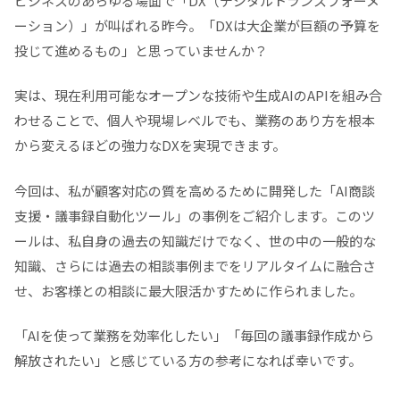
ビジネスのあらゆる場面で「DX（デジタルトランスフォーメ
1. Chrome APIを活用した無料の「リアルタイム文字起
ーション）」が叫ばれる昨今。「DXは大企業が巨額の予算を
こし」
投じて進めるもの」と思っていませんか？
2. 文脈から先回りする「リアルタイムキーワード検索」
実は、現在利用可能なオープンな技術や生成AIのAPIを組み合
3. 暗黙知を資産化する「過去事例の自動抽出・リストア
ップ」
わせることで、個人や現場レベルでも、業務のあり方を根本
から変えるほどの強力なDXを実現できます。
4. ミーティング終了後の「議事録の自動作成・保存」
今回は、私が顧客対応の質を高めるために開発した「AI商談
市販のスマホアプリ・外部サービス vs API自作ツール
のコスト比較
支援・議事録自動化ツール」の事例をご紹介します。このツ
ールは、私自身の過去の知識だけでなく、世の中の一般的な
業務に革命を起こした「DX」の導入効果
知識、さらには過去の相談事例までをリアルタイムに融合さ
せ、お客様との相談に最大限活かすために作られました。
まとめ：現場の「不便」から始める、身の丈に合った
DXのすすめ
「AIを使って業務を効率化したい」「毎回の議事録作成から
解放されたい」と感じている方の参考になれば幸いです。