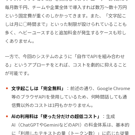
毎月数千円、チームや企業全体で導入すれば数万〜数十万円
という固定費が重くのしかかってきます。また、「文字起こ
しは月に◯時間まで」といった制限が設けられていることも
多く、ヘビーユースすると追加料金が発生するケースも珍し
くありません。
一方で、今回のシステムのように「自作でAPIを組み合わせ
る」というアプローチをとれば、コストを劇的に抑えること
が可能です。
文字起こしは「完全無料」
：前述の通り、Google Chrome
等のブラウザAPIを使用しているため、何時間話しても通
信費以外のコストは1円もかかりません。
AIの利用料は「使った分だけの超低コスト」
：生成
AI（ChatGPTやGeminiなどのAPI）の料金体系は、基本的
に「利用したテキストの量（トークン数）」に応じた従量